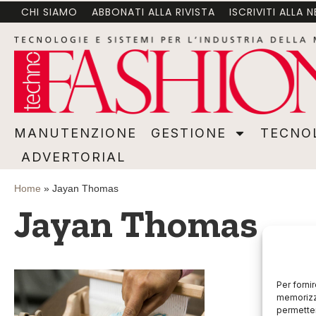
CHI SIAMO
ABBONATI ALLA RIVISTA
ISCRIVITI ALLA 
MANUTENZIONE
GESTIONE
TECNOLOGI
MANUTENZIONE
GESTIONE
TECNO
ADVERTORIAL
Home
»
Jayan Thomas
Jayan Thomas
Per forni
memorizza
permetter