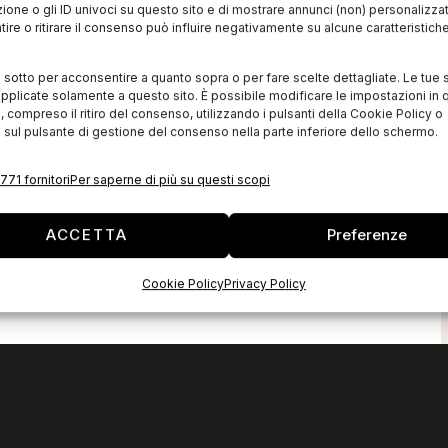
zione o gli ID univoci su questo sito e di mostrare annunci (non) personalizzat
ire o ritirare il consenso può influire negativamente su alcune caratteristich
i sotto per acconsentire a quanto sopra o per fare scelte dettagliate. Le tue 
pplicate solamente a questo sito. È possibile modificare le impostazioni in q
compreso il ritiro del consenso, utilizzando i pulsanti della Cookie Policy o
 sul pulsante di gestione del consenso nella parte inferiore dello schermo.
771 fornitori
Per saperne di più su questi scopi
ACCETTA
Preferenze
Cookie Policy
Privacy Policy