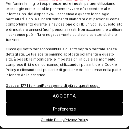
Sono aperte fino al 30 gennaio le iscrizioni al nuovo corso
Per fornire le migliori esperienze, noi e i nostri partner utilizziamo
“Modellistica e confezione donna” organizzato dal
tecnologie come i cookie per memorizzare e/o accedere alle
Laboratorio di Modelli per la Moda del Politecnico di Milano. Il
informazioni del dispositivo. Il consenso a queste tecnologie
corso, della durata
permetterà a noi e ai nostri partner di elaborare dati personali come il
comportamento durante la navigazione o gli ID univoci su questo sito
e di mostrare annunci (non) personalizzati. Non acconsentire o ritirare
il consenso può influire negativamente su alcune caratteristiche e
EDICOLA WEB
funzioni.
Clicca qui sotto per acconsentire a quanto sopra o per fare scelte
dettagliate. Le tue scelte saranno applicate solamente a questo
sito. È possibile modificare le impostazioni in qualsiasi momento,
compreso il ritiro del consenso, utilizzando i pulsanti della Cookie
Policy o cliccando sul pulsante di gestione del consenso nella parte
inferiore dello schermo.
Gestisci 1771 fornitori
Per saperne di più su questi scopi
ACCETTA
Preferenze
ISCRIVITI ALLA NEWSLETTER
Cookie Policy
Privacy Policy