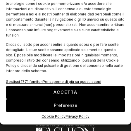
Lanerossi, fondata da Francesco Rossi a Schio, con la mostra
tecnologie come i cookie per memorizzare e/o accedere alle
“Il filo rosso delle idee. Lanerossi 200 anni” che si terrà
informazioni del dispositivo. Il consenso a queste tecnologie
permetterà a noi e ai nostri partner di elaborare dati personali come il
comportamento durante la navigazione o gli ID univoci su questo sito
e di mostrare annunci (non) personalizzati. Non acconsentire o ritirare
EDICOLA WEB
il consenso può influire negativamente su alcune caratteristiche e
funzioni.
Clicca qui sotto per acconsentire a quanto sopra o per fare scelte
dettagliate. Le tue scelte saranno applicate solamente a questo
sito. È possibile modificare le impostazioni in qualsiasi momento,
compreso il ritiro del consenso, utilizzando i pulsanti della Cookie
Policy o cliccando sul pulsante di gestione del consenso nella parte
inferiore dello schermo.
Gestisci 1771 fornitori
Per saperne di più su questi scopi
ACCETTA
ISCRIVITI ALLA NEWSLETTER
Preferenze
Cookie Policy
Privacy Policy