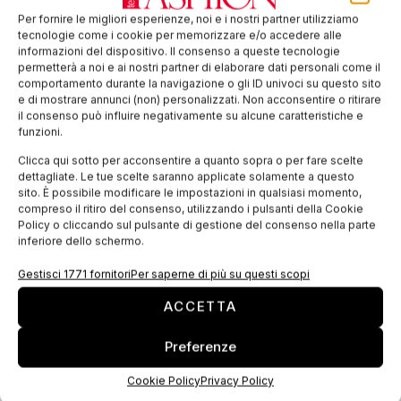
Si terrà mercoledì 30 settembre l’open day organizzato da
Per fornire le migliori esperienze, noi e i nostri partner utilizziamo
Centrocot per la presentazione del nuovo corso di alta
tecnologie come i cookie per memorizzare e/o accedere alle
formazione per il settore tessile, un corso di due anni post
informazioni del dispositivo. Il consenso a queste tecnologie
diploma nato
permetterà a noi e ai nostri partner di elaborare dati personali come il
comportamento durante la navigazione o gli ID univoci su questo sito
e di mostrare annunci (non) personalizzati. Non acconsentire o ritirare
il consenso può influire negativamente su alcune caratteristiche e
EDICOLA WEB
funzioni.
Clicca qui sotto per acconsentire a quanto sopra o per fare scelte
dettagliate. Le tue scelte saranno applicate solamente a questo
sito. È possibile modificare le impostazioni in qualsiasi momento,
compreso il ritiro del consenso, utilizzando i pulsanti della Cookie
Policy o cliccando sul pulsante di gestione del consenso nella parte
inferiore dello schermo.
Gestisci 1771 fornitori
Per saperne di più su questi scopi
ACCETTA
Preferenze
ISCRIVITI ALLA NEWSLETTER
Cookie Policy
Privacy Policy