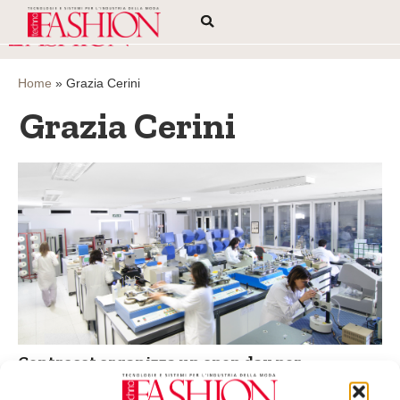
Home
»
Grazia Cerini
Grazia Cerini
Centrocot organizza un open day per
presentare il nuovo corso di alta formazione
per il settore tessile