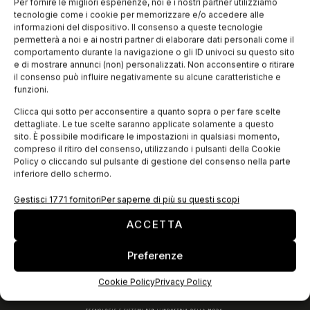
crescente livello di disoccupazione in Giordania, che ha
Per fornire le migliori esperienze, noi e i nostri partner utilizziamo
toccato quota 13.1% nel 2011, il Paese ha intrapreso alcune
tecnologie come i cookie per memorizzare e/o accedere alle
misure per la
informazioni del dispositivo. Il consenso a queste tecnologie
permetterà a noi e ai nostri partner di elaborare dati personali come il
comportamento durante la navigazione o gli ID univoci su questo sito
e di mostrare annunci (non) personalizzati. Non acconsentire o ritirare
EDICOLA WEB
il consenso può influire negativamente su alcune caratteristiche e
funzioni.
Clicca qui sotto per acconsentire a quanto sopra o per fare scelte
dettagliate. Le tue scelte saranno applicate solamente a questo
sito. È possibile modificare le impostazioni in qualsiasi momento,
compreso il ritiro del consenso, utilizzando i pulsanti della Cookie
Policy o cliccando sul pulsante di gestione del consenso nella parte
inferiore dello schermo.
Gestisci 1771 fornitori
Per saperne di più su questi scopi
ACCETTA
ISCRIVITI ALLA NEWSLETTER
Preferenze
Cookie Policy
Privacy Policy