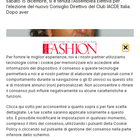
sabato 15 dicembre, si è tenuta l’Assemblea Elettiva per
l’elezione del nuovo Consiglio Direttivo del Club IACDE Italia.
Dopo aver
Per fornire le migliori esperienze, noi e i nostri partner utilizziamo
tecnologie come i cookie per memorizzare e/o accedere alle
informazioni del dispositivo. Il consenso a queste tecnologie
permetterà a noi e ai nostri partner di elaborare dati personali come il
comportamento durante la navigazione o gli ID univoci su questo sito
e di mostrare annunci (non) personalizzati. Non acconsentire o ritirare
il consenso può influire negativamente su alcune caratteristiche e
funzioni.
Loro Piana ancora alla guida di Ideabiella
Clicca qui sotto per acconsentire a quanto sopra o per fare scelte
L’Assemblea dei Soci di Ideabiella Srl, tenutasi presso
dettagliate. Le tue scelte saranno applicate solamente a questo
l’Unione Industriale Biellese, ha rinnovato il Consiglio di
sito. È possibile modificare le impostazioni in qualsiasi momento,
Amministrazione che per il prossimo biennio sarà ancora
compreso il ritiro del consenso, utilizzando i pulsanti della Cookie
guidato da Pier Luigi Loro Piana.
Policy o cliccando sul pulsante di gestione del consenso nella parte
inferiore dello schermo.