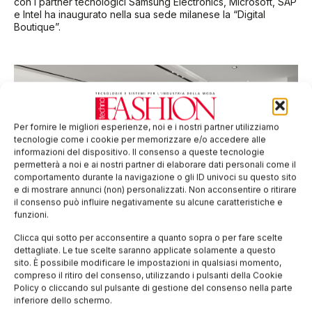
con i partner tecnologici Samsung Electronics, Microsoft, SAP
e Intel ha inaugurato nella sua sede milanese la “Digital
Boutique”.
Per fornire le migliori esperienze, noi e i nostri partner utilizziamo
tecnologie come i cookie per memorizzare e/o accedere alle
informazioni del dispositivo. Il consenso a queste tecnologie
permetterà a noi e ai nostri partner di elaborare dati personali come il
comportamento durante la navigazione o gli ID univoci su questo sito
e di mostrare annunci (non) personalizzati. Non acconsentire o ritirare
il consenso può influire negativamente su alcune caratteristiche e
funzioni.
Ermanno Scervino apre a Bucarest
Clicca qui sotto per acconsentire a quanto sopra o per fare scelte
Continua l’espansione all’estero del Gruppo Ermanno
dettagliate. Le tue scelte saranno applicate solamente a questo
Scervino che ha inaugurato in questi giorni la prima boutique
sito. È possibile modificare le impostazioni in qualsiasi momento,
a Bucarest, portando a 37 i monobrand aperti nei continenti.
compreso il ritiro del consenso, utilizzando i pulsanti della Cookie
“La presenza diretta nella
Policy o cliccando sul pulsante di gestione del consenso nella parte
inferiore dello schermo.