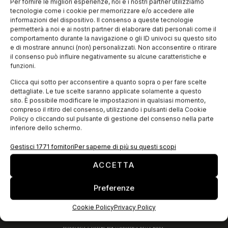
Gilardelli 10 di Legnano (MI) sarà possibile possibile visitare la
Per fornire le migliori esperienze, noi e i nostri partner utilizziamo
mostra “C’era una volta il baco da seta” organizzata dall’
tecnologie come i cookie per memorizzare e/o accedere alle
Associazione
informazioni del dispositivo. Il consenso a queste tecnologie
permetterà a noi e ai nostri partner di elaborare dati personali come il
comportamento durante la navigazione o gli ID univoci su questo sito
e di mostrare annunci (non) personalizzati. Non acconsentire o ritirare
EDICOLA WEB
il consenso può influire negativamente su alcune caratteristiche e
funzioni.
Clicca qui sotto per acconsentire a quanto sopra o per fare scelte
dettagliate. Le tue scelte saranno applicate solamente a questo
sito. È possibile modificare le impostazioni in qualsiasi momento,
compreso il ritiro del consenso, utilizzando i pulsanti della Cookie
Policy o cliccando sul pulsante di gestione del consenso nella parte
inferiore dello schermo.
Gestisci 1771 fornitori
Per saperne di più su questi scopi
ACCETTA
ISCRIVITI ALLA NEWSLETTER
Preferenze
Cookie Policy
Privacy Policy