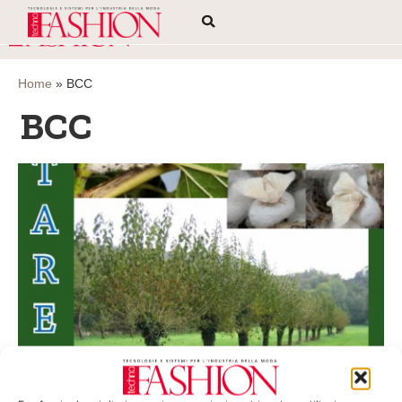
Home
»
BCC
BCC
Il baco da seta in mostra a Legnano
Fino all’11 maggio presso il Palazzo Leone da Perego, via