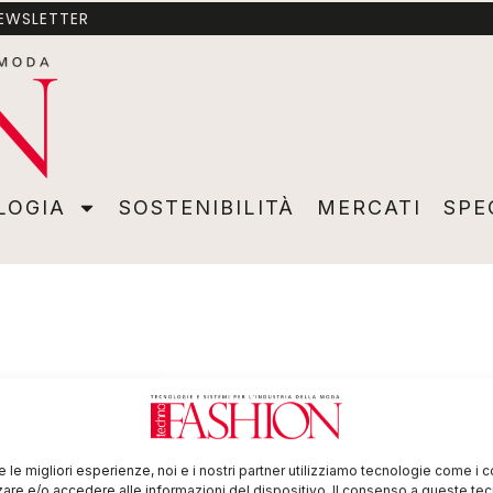
NEWSLETTER
A
SOSTENIBILITÀ
MERCATI
SPECIALI
VIDEO
ADVER
LOGIA
SOSTENIBILITÀ
MERCATI
SPE
re le migliori esperienze, noi e i nostri partner utilizziamo tecnologie come i 
re e/o accedere alle informazioni del dispositivo. Il consenso a queste te