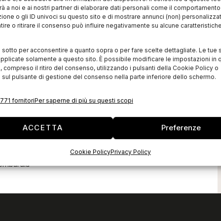
à a noi e ai nostri partner di elaborare dati personali come il comportament
zione o gli ID univoci su questo sito e di mostrare annunci (non) personalizzat
ire o ritirare il consenso può influire negativamente su alcune caratteristich
i sotto per acconsentire a quanto sopra o per fare scelte dettagliate. Le tue 
pplicate solamente a questo sito. È possibile modificare le impostazioni in q
ustriale
compreso il ritiro del consenso, utilizzando i pulsanti della Cookie Policy o
rma un
 sul pulsante di gestione del consenso nella parte inferiore dello schermo.
 Banca Sella
Lombardia
771 fornitori
Per saperne di più su questi scopi
territorio. Un
oni di euro per
ACCETTA
Preferenze
ti di investimento
esi grazie ad un
Cookie Policy
Privacy Policy
e Industriale
Lombardia