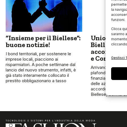
permetter
la naviga
acconsent
funzioni.
Clicca qu
saranno a
“Insieme per il Biellese”:
Unione Ind
momento, 
buone notizie!
Biellese fi
cliccando
accordo con
I bond territoriali, per sostenere le
e Confidi 
Gestisci 1
imprese locali, piacciono ai
risparmiatori. A poche settimane dal
Arrivano i bond del 
lancio del nuovo strumento, infatti, è
plafond da 7,5 mili
già stato interamente collocato il
finanziare i proget
prestito obbligazionario a tasso
delle aziende biell
accordo tra l’Union
Biellese, Confidi 