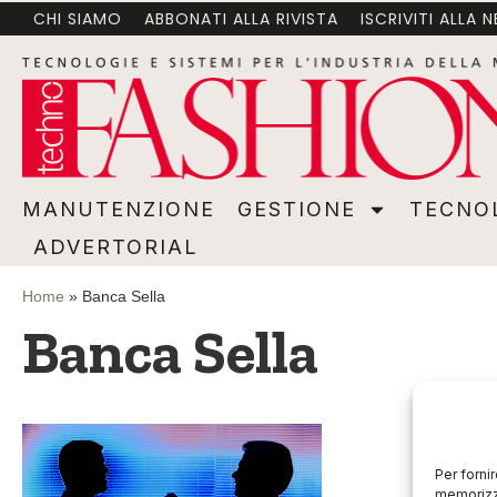
CHI SIAMO
ABBONATI ALLA RIVISTA
ISCRIVITI ALLA 
MANUTENZIONE
GESTIONE
TECNOLOGI
MANUTENZIONE
GESTIONE
TECNO
ADVERTORIAL
Home
»
Banca Sella
Banca Sella
Per forni
memorizza