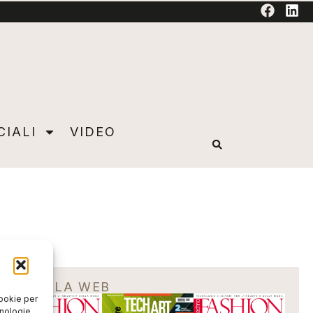
TORIAL
CIALI
VIDEO
EDICOLA WEB
cookie per
cnologie