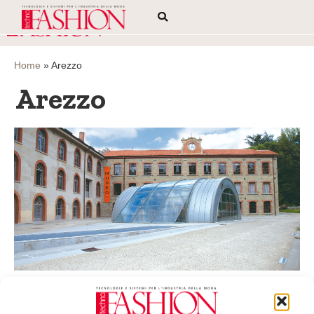
Home
»
Arezzo
Arezzo
Un museo dell’arte della lana ridà vita all’ex
lanificio di Stia