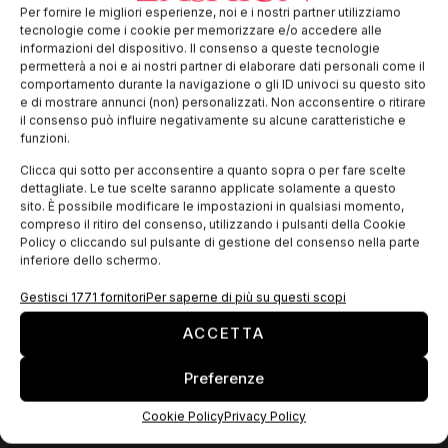
In questo post vi suggeriamo una visita al Museo dell’Arte
Per fornire le migliori esperienze, noi e i nostri partner utilizziamo
della Lana. l Museo dell’Arte della Lana è ubicato nel
tecnologie come i cookie per memorizzare e/o accedere alle
complesso dell’ex lanificio di Stia (Arezzo), in Casentino,
informazioni del dispositivo. Il consenso a queste tecnologie
restaurato dopo
permetterà a noi e ai nostri partner di elaborare dati personali come il
comportamento durante la navigazione o gli ID univoci su questo sito
e di mostrare annunci (non) personalizzati. Non acconsentire o ritirare
il consenso può influire negativamente su alcune caratteristiche e
EDICOLA WEB
funzioni.
Clicca qui sotto per acconsentire a quanto sopra o per fare scelte
dettagliate. Le tue scelte saranno applicate solamente a questo
sito. È possibile modificare le impostazioni in qualsiasi momento,
compreso il ritiro del consenso, utilizzando i pulsanti della Cookie
Policy o cliccando sul pulsante di gestione del consenso nella parte
inferiore dello schermo.
Gestisci 1771 fornitori
Per saperne di più su questi scopi
ACCETTA
Preferenze
ISCRIVITI ALLA NEWSLETTER
Cookie Policy
Privacy Policy