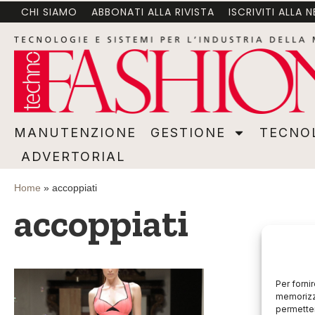
CHI SIAMO
ABBONATI ALLA RIVISTA
ISCRIVITI ALLA 
MANUTENZIONE
GESTIONE
TECNOLOGI
MANUTENZIONE
GESTIONE
TECNO
ADVERTORIAL
Home
»
accoppiati
accoppiati
Per forni
memorizza
permetter