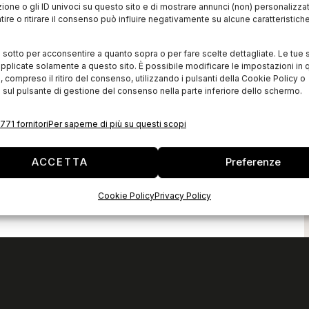
zione o gli ID univoci su questo sito e di mostrare annunci (non) personalizzat
ire o ritirare il consenso può influire negativamente su alcune caratteristich
i sotto per acconsentire a quanto sopra o per fare scelte dettagliate. Le tue 
pplicate solamente a questo sito. È possibile modificare le impostazioni in q
compreso il ritiro del consenso, utilizzando i pulsanti della Cookie Policy o
 sul pulsante di gestione del consenso nella parte inferiore dello schermo.
771 fornitori
Per saperne di più su questi scopi
ACCETTA
Preferenze
Cookie Policy
Privacy Policy