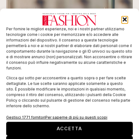
Per fornire le migliori esperienze, noi e i nostri partner utilizziamo
tecnologie come i cookie per memorizzare e/o accedere alle
informazioni del dispositivo. Il consenso a queste tecnologie
permetterà a noi e ai nostri partner di elaborare dati personali come il
comportamento durante la navigazione o gli ID univoci su questo sito
e di mostrare annunci (non) personalizzati. Non acconsentire o ritirare
il consenso può influire negativamente su alcune caratteristiche e
Macchine tessili, segnali incoraggianti per la
funzioni.
seconda metà del 2026
Clicca qui sotto per acconsentire a quanto sopra o per fare scelte
Sebbene il confronto con il secondo trimestre del 2025 risulti
dettagliate. Le tue scelte saranno applicate solamente a questo
penalizzato da una base comparativa particolarmente
sito. È possibile modificare le impostazioni in qualsiasi momento,
elevata, l’analisi congiunturale evidenzia segnali di netta
compreso il ritiro del consenso, utilizzando i pulsanti della Cookie
ripresa.
Policy o cliccando sul pulsante di gestione del consenso nella parte
inferiore dello schermo.
Gestisci 1771 fornitori
Per saperne di più su questi scopi
ACCETTA