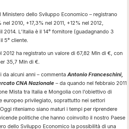
del Ministero dello Sviluppo Economico – registrano
% nel 2010, +17,3% nel 2011, +12% nel 2012,
l 2014. L’Italia è il 14° fornitore (guadagnando 3
l 5° cliente.
l 2012 ha registrato un valore di 67,82 Mln di €, con
er 35,7 Mln di €.
i da alcuni anni – commenta
Antonio Franceschini,
Mercato CNA Nazionale
– da quando nel febbraio 2011
one Mista tra Italia e Mongolia con l’obiettivo di
ore europeo privilegiato, soprattutto nei settori
e. Oggi riteniamo siano maturi i tempi per riprendere
vicende politiche che hanno coinvolto il nostro Paese
ero dello Sviluppo Economico la possibilità di una