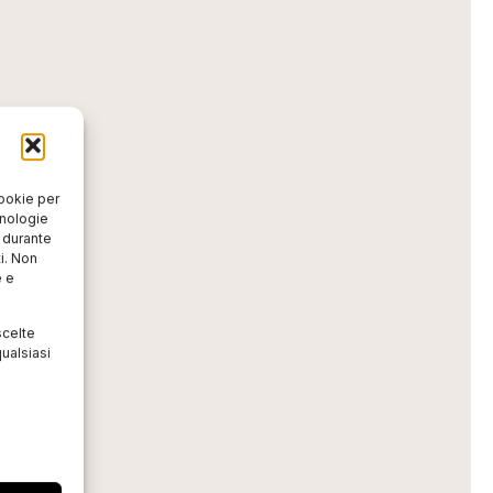
cookie per
cnologie
o durante
i. Non
e e
scelte
ualsiasi