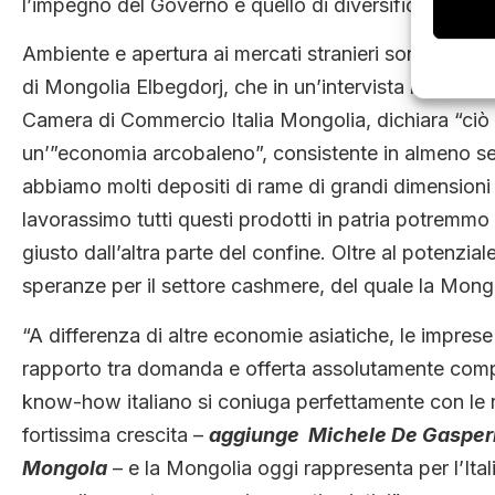
l’impegno del Governo è quello di diversificare.
Ambiente e apertura ai mercati stranieri sono tra gli 
di Mongolia Elbegdorj, che in un’intervista rilasciat
Camera di Commercio Italia Mongolia, dichiara “ciò c
un’”economia arcobaleno”, consistente in almeno sei 
abbiamo molti depositi di rame di grandi dimensioni 
lavorassimo tutti questi prodotti in patria potremmo
giusto dall’altra parte del confine. Oltre al potenzia
speranze per il settore cashmere, del quale la Mong
“A differenza di altre economie asiatiche, le impres
rapporto tra domanda e offerta assolutamente compat
know-how italiano si coniuga perfettamente con le r
fortissima crescita –
aggiunge Michele De Gasperis
Mongola
– e la Mongolia oggi rappresenta per l’Ital