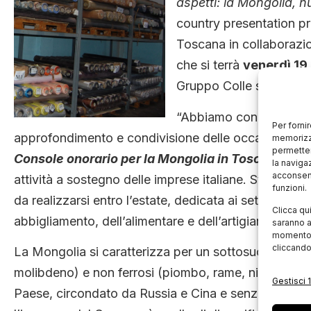
aspetti: la Mongolia, 
country presentation p
Toscana in collaborazio
che si terrà
venerdì 19 
Gruppo Colle srl, in
via
“Abbiamo condiviso co
Per forni
approfondimento e condivisione delle occasioni che
memorizza
permetter
Console onorario per la Mongolia in Toscana
– pe
la naviga
acconsent
attività a sostegno delle imprese italiane. Stiamo
funzioni.
da realizzarsi entro l’estate, dedicata ai settori delle 
Clicca qu
abbigliamento, dell’alimentare e dell’artigianato artis
saranno a
momento, 
cliccando
La Mongolia si caratterizza per un sottosuolo ricco di
molibdeno) e non ferrosi (piombo, rame, nichel, all
Gestisci 1
Paese, circondato da Russia e Cina e senza accessi