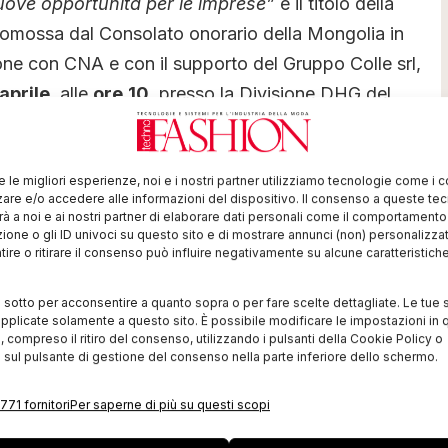
nuove opportunità per le imprese”
è il titolo della
romossa dal Consolato onorario della Mongolia in
ne con CNA e con il supporto del Gruppo Colle srl,
aprile
, alle
ore
10,
presso la Divisione DHG del
 Panconi 17,
a
Prato
.
n CNA l’organizzazione di questo momento di
re le migliori esperienze, noi e i nostri partner utilizziamo tecnologie come i 
 oggi offre la Mongolia – dichiara
Piero Bardazzi,
re e/o accedere alle informazioni del dispositivo. Il consenso a queste te
à a noi e ai nostri partner di elaborare dati personali come il comportament
r partire con la programmazione di una serie di
zione o gli ID univoci su questo sito e di mostrare annunci (non) personalizzat
ire o ritirare il consenso può influire negativamente su alcune caratteristich
 già programmando una pre-missione ad Ulaan Baatar,
infrastrutture, delle costruzioni, del tessile-
i sotto per acconsentire a quanto sopra o per fare scelte dettagliate. Le tue 
tico”.
pplicate solamente a questo sito. È possibile modificare le impostazioni in q
compreso il ritiro del consenso, utilizzando i pulsanti della Cookie Policy o
 sul pulsante di gestione del consenso nella parte inferiore dello schermo.
 minerali: oro, fluorite, metalli ferrosi (tungsteno e
uminio, stagno e bismuto). L’economia di questo
771 fornitori
Per saperne di più su questi scopi
 al mare è basata sul comparto minerario, ma