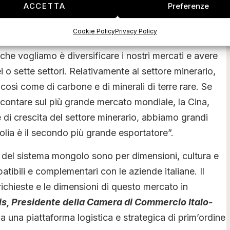
ACCETTA
Preferenze
obiettivi principali per il Presidente della Repubblica
Cookie Policy
Privacy Policy
a di recente all’Oxford Business Group e raccolta dalla
he vogliamo è diversificare i nostri mercati e avere
o sette settori. Relativamente al settore minerario,
così come di carbone e di minerali di terre rare. Se
 contare sul più grande mercato mondiale, la Cina,
le di crescita del settore minerario, abbiamo grandi
olia è il secondo più grande esportatore”.
e del sistema mongolo sono per dimensioni, cultura e
ibili e complementari con le aziende italiane. Il
ichieste e le dimensioni di questo mercato in
, Presidente della Camera di Commercio Italo-
ia una piattaforma logistica e strategica di prim’ordine