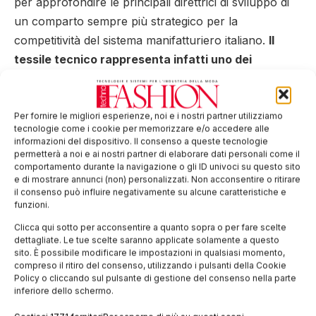
per approfondire le principali direttrici di sviluppo di
un comparto sempre più strategico per la
competitività del sistema manifatturiero italiano.
Il
tessile tecnico rappresenta infatti uno dei
segmenti più innovativi dell’industria nazionale
,
con applicazioni che spaziano dall’abbigliamento
tecnico e professionale all’automotive, dall’edilizia alla
Per fornire le migliori esperienze, noi e i nostri partner utilizziamo
tecnologie come i cookie per memorizzare e/o accedere alle
salute, fino all’aerospazio, alla difesa e agli
smart
informazioni del dispositivo. Il consenso a queste tecnologie
textiles
.
permetterà a noi e ai nostri partner di elaborare dati personali come il
comportamento durante la navigazione o gli ID univoci su questo sito
e di mostrare annunci (non) personalizzati. Non acconsentire o ritirare
La parte pubblica dei lavori ha ospitato due tavole
il consenso può influire negativamente su alcune caratteristiche e
rotonde dedicate alle principali direttrici di
funzioni.
innovazione del settore. La prima ha esplorato il
Clicca qui sotto per acconsentire a quanto sopra o per fare scelte
contributo dell’intelligenza artificiale
alla
dettagliate. Le tue scelte saranno applicate solamente a questo
sito. È possibile modificare le impostazioni in qualsiasi momento,
trasformazione delle imprese del tessile tecnico, con
compreso il ritiro del consenso, utilizzando i pulsanti della Cookie
particolare attenzione all’ottimizzazione dei processi,
Policy o cliccando sul pulsante di gestione del consenso nella parte
inferiore dello schermo.
all’utilizzo dei dati, allo sviluppo delle competenze e