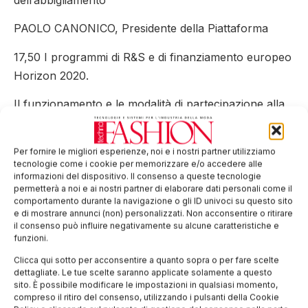
PAOLO CANONICO, Presidente della Piattaforma
17,50 I programmi di R&S e di finanziamento europeo
Horizon 2020.
Il funzionamento e le modalità di partecipazione alla
Piattaforma
e ai servizi di Euratex
Per fornire le migliori esperienze, noi e i nostri partner utilizziamo
tecnologie come i cookie per memorizzare e/o accedere alle
informazioni del dispositivo. Il consenso a queste tecnologie
LUTZ WALTER, Segretario della Piattaforma
permetterà a noi e ai nostri partner di elaborare dati personali come il
comportamento durante la navigazione o gli ID univoci su questo sito
18,20 Dibattito
e di mostrare annunci (non) personalizzati. Non acconsentire o ritirare
il consenso può influire negativamente su alcune caratteristiche e
18,45 Aperitivo
funzioni.
Clicca qui sotto per acconsentire a quanto sopra o per fare scelte
Tag:
Bergamo
Confindustria
Euratex
Horizon 2020
dettagliate. Le tue scelte saranno applicate solamente a questo
Piattaforma Tecnologica Europea
sito. È possibile modificare le impostazioni in qualsiasi momento,
compreso il ritiro del consenso, utilizzando i pulsanti della Cookie