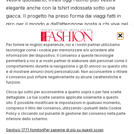
elegante anche con la tshirt indossata sotto una
giacca. Il progetto ha preso forma dai viaggi fatti in
giro per il mondo e dall’attenzione posta a chi vive nel
mondo, dall’amore per la propria terra e dalla voglia
di fare.
Per fornire le migliori esperienze, noi e i nostri partner utilizziamo
tecnologie come i cookie per memorizzare e/o accedere alle
informazioni del dispositivo. Il consenso a queste tecnologie
EDICOLA WEB
permetterà a noi e ai nostri partner di elaborare dati personali come il
comportamento durante la navigazione o gli ID univoci su questo sito
e di mostrare annunci (non) personalizzati. Non acconsentire o ritirare
il consenso può influire negativamente su alcune caratteristiche e
funzioni.
Clicca qui sotto per acconsentire a quanto sopra o per fare scelte
dettagliate. Le tue scelte saranno applicate solamente a questo
sito. È possibile modificare le impostazioni in qualsiasi momento,
compreso il ritiro del consenso, utilizzando i pulsanti della Cookie
Policy o cliccando sul pulsante di gestione del consenso nella parte
inferiore dello schermo.
ISCRIVITI ALLA NEWSLETTER
Gestisci 1771 fornitori
Per saperne di più su questi scopi