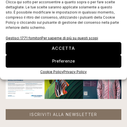
Clicca qui sotto per acconsentire a quanto sopra o per fare scelte
Tronconi di sollecitare un incontro urgente con il
dettagliate. Le tue scelte saranno applicate solamente a questo
sito. È possibile modificare le impostazioni in qualsiasi momento,
Ministro delle Sviluppo Economico,
Corrado
compreso il ritiro del consenso, utilizzando i pulsanti della Cookie
Passera
.
Policy o cliccando sul pulsante di gestione del consenso nella parte
inferiore dello schermo.
Tag:
abbigliamento
ministro
tessile
Tronconi
Gestisci 1771 fornitori
Per saperne di più su questi scopi
EDICOLA WEB
ACCETTA
Preferenze
Cookie Policy
Privacy Policy
ISCRIVITI ALLA NEWSLETTER