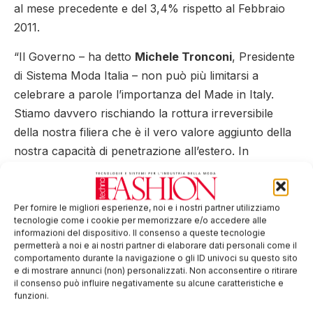
al mese precedente e del 3,4% rispetto al Febbraio
2011.
“Il Governo – ha detto
Michele Tronconi
, Presidente
di Sistema Moda Italia – non può più limitarsi a
celebrare a parole l’importanza del Made in Italy.
Stiamo davvero rischiando la rottura irreversibile
della nostra filiera che è il vero valore aggiunto della
nostra capacità di penetrazione all’estero. In
particolare, sui nuovi, ricchi mercati, come quello
cinese. Occorrono, al riguardo, segnali forti a
sostegno della competitività delle nostre imprese, in
Per fornire le migliori esperienze, noi e i nostri partner utilizziamo
tecnologie come i cookie per memorizzare e/o accedere alle
primo luogo sul versante della fiscalità del lavoro e
informazioni del dispositivo. Il consenso a queste tecnologie
della riduzione dei costi dell’energia. Perché se si
permetterà a noi e ai nostri partner di elaborare dati personali come il
comportamento durante la navigazione o gli ID univoci su questo sito
vuole esportare di più si deve anche essere in grado
e di mostrare annunci (non) personalizzati. Non acconsentire o ritirare
di produrre di più e a minori costi, in Italia”.
il consenso può influire negativamente su alcune caratteristiche e
funzioni.
La Giunta SMI ha dato mandato al Presidente