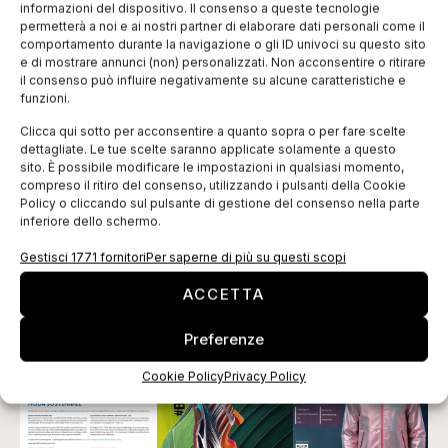
promosso dal ministero dello Sviluppo economico.
informazioni del dispositivo. Il consenso a queste tecnologie
permetterà a noi e ai nostri partner di elaborare dati personali come il
L’obiettivo del Piano, illustrato oggi nei dettagli dal
comportamento durante la navigazione o gli ID univoci su questo sito
viceministro Carlo Calenda, è quello di sviluppare una
e di mostrare annunci (non) personalizzati. Non acconsentire o ritirare
il consenso può influire negativamente su alcune caratteristiche e
profonda sinergia tra i saloni italiani del tessile,
funzioni.
soprattutto sui mercati internazionali, in modo da
Clicca qui sotto per acconsentire a quanto sopra o per fare scelte
affermare l’eccellenza e la leadership italiana anche
dettagliate. Le tue scelte saranno applicate solamente a questo
sito. È possibile modificare le impostazioni in qualsiasi momento,
in questo campo. Perché “uniti si vince”, come ha
compreso il ritiro del consenso, utilizzando i pulsanti della Cookie
sintetizzato il viceministro.
Policy o cliccando sul pulsante di gestione del consenso nella parte
inferiore dello schermo.
Tag:
mercato
Milano Unica
ripresa
tessile
Gestisci 1771 fornitori
Per saperne di più su questi scopi
EDICOLA WEB
ACCETTA
Preferenze
Cookie Policy
Privacy Policy