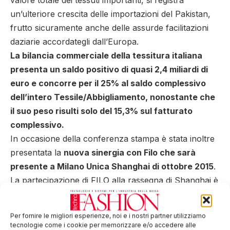
un’ulteriore crescita delle importazioni del Pakistan,
frutto sicuramente anche delle assurde facilitazioni
daziarie accordategli dall’Europa.
La bilancia commerciale della tessitura italiana
presenta un saldo positivo di quasi 2,4 miliardi di
euro e concorre per il 25% al saldo complessivo
dell’intero Tessile/Abbigliamento, nonostante che
il suo peso risulti solo del 15,3% sul fatturato
complessivo.
In occasione della conferenza stampa è stata inoltre
presentata la
nuova sinergia con Filo che sarà
presente a Milano Unica Shanghai di ottobre 2015
.
La partecipazione di FILO alla rassegna di Shanghai è
un primo esempio concreto della collaborazione che
si svilupperà tra le fiere italiane del sistema moda
Per fornire le migliori esperienze, noi e i nostri partner utilizziamo
nell’ambito del Piano straordinario per il Made in Italy
tecnologie come i cookie per memorizzare e/o accedere alle