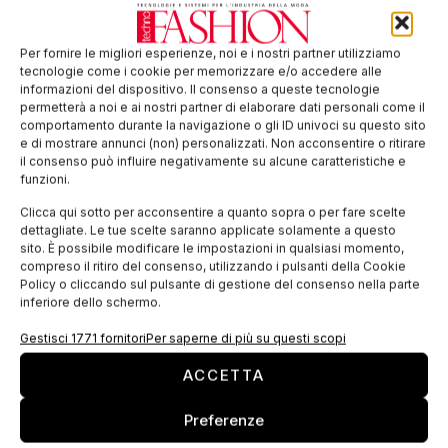
cimentate nella progettazione di oggetti d’uso comune
attirate dalla lucentezza del rame, ma anche dai suoi
Per fornire le migliori esperienze, noi e i nostri partner utilizziamo
tecnologie come i cookie per memorizzare e/o accedere alle
processi ossidativi e dalla sua evoluzione tecnologica.
informazioni del dispositivo. Il consenso a queste tecnologie
In mostra vi sarà una selezione di oggetti, prestati da
permetterà a noi e ai nostri partner di elaborare dati personali come il
comportamento durante la navigazione o gli ID univoci su questo sito
musei e gallerie europee, a cui saranno affiancati
e di mostrare annunci (non) personalizzati. Non acconsentire o ritirare
alcuni capi disegnati da
Romeo Gigli e Prada
che
il consenso può influire negativamente su alcune caratteristiche e
funzioni.
hanno sperimentato in modo avanguardistico le
proprietà del rame.
Clicca qui sotto per acconsentire a quanto sopra o per fare scelte
dettagliate. Le tue scelte saranno applicate solamente a questo
sito. È possibile modificare le impostazioni in qualsiasi momento,
A conclusione della mostra in Triennale, parte
compreso il ritiro del consenso, utilizzando i pulsanti della Cookie
dell’allestimento della sezione di tecnologia
confluirà
Policy o cliccando sul pulsante di gestione del consenso nella parte
inferiore dello schermo.
all’interno del percorso permanente museale del
Museo della Scienza e della Tecnologia di Milano.
Gestisci 1771 fornitori
Per saperne di più su questi scopi
Tag:
Elena Tettamanti
mostra
rame
TRAME
ACCETTA
Triennale
Preferenze
EDICOLA WEB