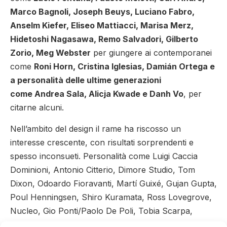
Marco Bagnoli, Joseph Beuys, Luciano Fabro,
Anselm Kiefer, Eliseo Mattiacci, Marisa Merz,
Hidetoshi Nagasawa, Remo Salvadori, Gilberto
Zorio, Meg Webster
per giungere ai contemporanei
come
Roni Horn, Cristina Iglesias, Damián Ortega e
a personalità delle ultime generazioni
come Andrea Sala, Alicja Kwade e Danh Vo
, per
citarne alcuni.
Nell’ambito del design il rame ha riscosso un
interesse crescente, con risultati sorprendenti e
spesso inconsueti. Personalità come Luigi Caccia
Dominioni, Antonio Citterio, Dimore Studio, Tom
Dixon, Odoardo Fioravanti, Martí Guixé, Gujan Gupta,
Poul Henningsen, Shiro Kuramata, Ross Lovegrove,
Nucleo, Gio Ponti/Paolo De Poli, Tobia Scarpa,
Ettore Sottsass, Oskar Zieta e Giorgio Vigna, si sono