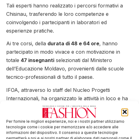
Tali esperti hanno realizzato i percorsi formativi a
Chisinau, trasferendo le loro competenze e
coinvolgendo i partecipanti in laboratori ed
esperienze pratiche.
Ai tre corsi, della
durata di 48 e 64 ore
, hanno
partecipato in modo vivace e con motivazione in
totale
47 insegnanti
selezionati dal Ministero
dell’Educazione Moldavo, provenienti dalle scuole
tecnico-professionali di tutto il paese.
IFOA, attraverso lo staff del Nucleo Progetti
Internazionali, ha organizzato le attività in loco e ha
coordinato le giornate di formazione.
Al termine dei lavori sono stati consegnati ai
Per fornire le migliori esperienze, noi e i nostri partner utilizziamo
tecnologie come i cookie per memorizzare e/o accedere alle
partecipanti gli Attestati di frequenza.
informazioni del dispositivo. Il consenso a queste tecnologie
permetterà a noi e ai nostri partner di elaborare dati personali come il