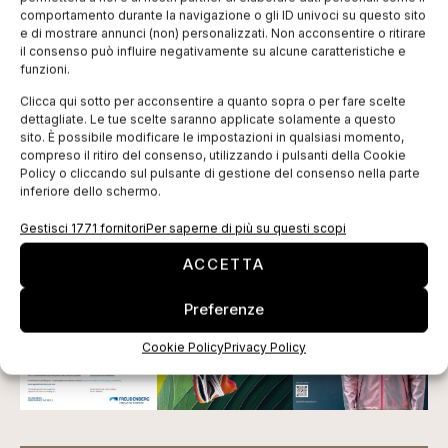
Per informazioni dirette dal paese e dai beneficiari, il
comportamento durante la navigazione o gli ID univoci su questo sito
blog di IFOA segnala gli articoli dell’
11 ottobre
e del
e di mostrare annunci (non) personalizzati. Non acconsentire o ritirare
il consenso può influire negativamente su alcune caratteristiche e
12 ottobre
pubblicati sul sito di una delle
Scuole
funzioni.
Professionali di Chisinau
coinvolte nell’iniziativa, in
Clicca qui sotto per acconsentire a quanto sopra o per fare scelte
dettaglio la N.8, che si occupa di attività formativa in
dettagliate. Le tue scelte saranno applicate solamente a questo
sito. È possibile modificare le impostazioni in qualsiasi momento,
ambito sartoriale.
compreso il ritiro del consenso, utilizzando i pulsanti della Cookie
Policy o cliccando sul pulsante di gestione del consenso nella parte
Tag:
Chisinau
formazione
IFOA
Moldova
inferiore dello schermo.
EDICOLA WEB
Gestisci 1771 fornitori
Per saperne di più su questi scopi
ACCETTA
Preferenze
Cookie Policy
Privacy Policy