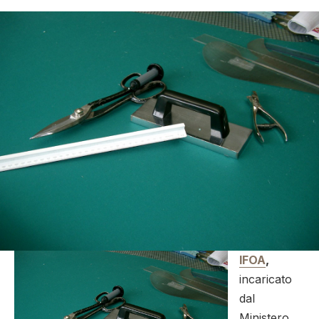
IFOA
,
incaricato
dal
Ministero