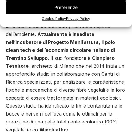
Vegea srl
nasce a Milano nel gennaio 2016 come
Preferenze
azienda di produzione di nuove pelli vegetali, fondata
sui principi di sostenibilità, etica, tutela della salute dei
Cookie Policy
Privacy Policy
lavoratori e dei consumatori, nel totale rispetto
dell’ambiente.
Attualmente è insediata
nell’incubatore di Progetto Manifattura, il polo
clean tech e dell’economia circolare italiano di
Trentino Sviluppo
. Il suo fondatore è
Gianpiero
Tessitore
, architetto di Milano che nel 2014 inizia un
approfondito studio in collaborazione con Centri di
Ricerca specializzati, per analizzare le caratteristiche
fisiche e meccaniche di diverse fibre vegetali e la loro
capacità di essere trasformate in materiali ecologici.
Questo studio ha identificato le fibre contenute nelle
bucce e nei semi dell’uva come le ottimali per la
creazione di una pelle totalmente ecologica 100%
vegetale: ecco
Wineleather.