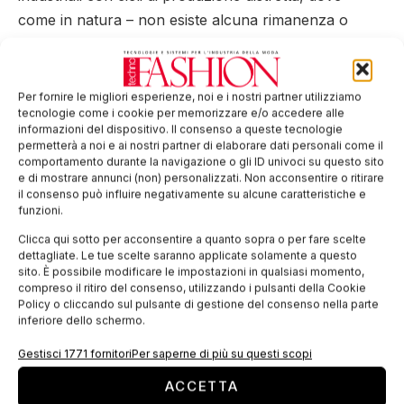
come in natura – non esiste alcuna rimanenza o
scarto. L’azienda svedese “H&M” ha recentemente
dichiarato l’obiettivo di
diventare 100% circolare
,
impiegando sempre di più materiali come la pelle
Per fornire le migliori esperienze, noi e i nostri partner utilizziamo
tecnologie come i cookie per memorizzare e/o accedere alle
vegetale Wineleather.
informazioni del dispositivo. Il consenso a queste tecnologie
permetterà a noi e ai nostri partner di elaborare dati personali come il
Il prodotto di origine vegetale impiega praticamente
comportamento durante la navigazione o gli ID univoci su questo sito
zero acqua per la produzione contro i 240 litri di
e di mostrare annunci (non) personalizzati. Non acconsentire o ritirare
il consenso può influire negativamente su alcune caratteristiche e
acqua necessari per un metro quadro di pelle
funzioni.
animale
, ed è
esente da tutti gli impatti negativi
Clicca qui sotto per acconsentire a quanto sopra o per fare scelte
sugli ecosistemi creati dalle industrie produttrici di
dettagliate. Le tue scelte saranno applicate solamente a questo
sito. È possibile modificare le impostazioni in qualsiasi momento,
pelle animale
tradizionale, dalla sofferenza animale
compreso il ritiro del consenso, utilizzando i pulsanti della Cookie
agli scarti di conciatura che impiegano acidi e metalli
Policy o cliccando sul pulsante di gestione del consenso nella parte
inferiore dello schermo.
pesanti che inquinano i terreni e le acque. Inoltre la
concia chimica delle pelli classiche
ha rilevanti
Gestisci 1771 fornitori
Per saperne di più su questi scopi
danni sulla salute degli addetti alla conciatura.
ACCETTA