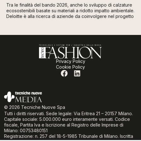
Tra le finalità del bando 2026, anche lo sviluppo di calzature
ecosostenibili basate su materiali a ridotto impatto ambientale.
Deloitte è alla ricerca di aziende da coinvolgere nel progetto
Privacy Policy
Cookie Policy
© 2026 Tecniche Nuove Spa
Tutti i diritti riservati. Sede legale: Via Eritrea 21 – 20157 Milano.
Capitale sociale: 5.000.000 euro interamente versati. Codice
fiscale, Partita Iva e Iscrizione al Registro delle Imprese di
Milano: 00753480151
Registrazione: n. 257 del 18-5-1985 Tribunale di Milano. Iscritta