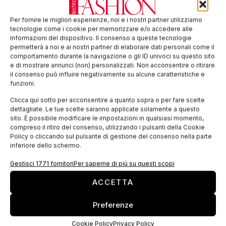
Partecipano al fondo di assistenza sanitaria
Per fornire le migliori esperienze, noi e i nostri partner utilizziamo
integrativa SANIMODA, oltre a SMI e ai sindacati,
tecnologie come i cookie per memorizzare e/o accedere alle
Anfao per il comparto degli occhiali, Assocalzaturifici
informazioni del dispositivo. Il consenso a queste tecnologie
permetterà a noi e ai nostri partner di elaborare dati personali come il
per le calzature, Aimpes per il comparto pelli e
comportamento durante la navigazione o gli ID univoci su questo sito
cuoio, Assospazzole, Assoscrittura e Assogiocattoli,
e di mostrare annunci (non) personalizzati. Non acconsentire o ritirare
il consenso può influire negativamente su alcune caratteristiche e
per un bacino potenziale di beneficiari pari a circa
funzioni.
580.000 lavoratori. Al Fondo saranno iscritti tutti i
Clicca qui sotto per acconsentire a quanto sopra o per fare scelte
lavoratori delle aziende che applicano i contratti
dettagliate. Le tue scelte saranno applicate solamente a questo
sito. È possibile modificare le impostazioni in qualsiasi momento,
nazionali dei comparti sopra citati, sulla base di un
compreso il ritiro del consenso, utilizzando i pulsanti della Cookie
contributo base a carico delle aziende che varia da 8
Policy o cliccando sul pulsante di gestione del consenso nella parte
inferiore dello schermo.
a 12 euro al mese a seconda dei diversi contratti. Per
il settore tessile abbigliamento moda la contribuzione
Gestisci 1771 fornitori
Per saperne di più su questi scopi
decorrerà da gennaio 2018, mentre le prestazioni
ACCETTA
saranno fruibili presumibilmente dal mese di
aprile/maggio 2018. Decorrenze diverse sono
Preferenze
previste negli altri CCNL. Il Consiglio di
Cookie Policy
Privacy Policy