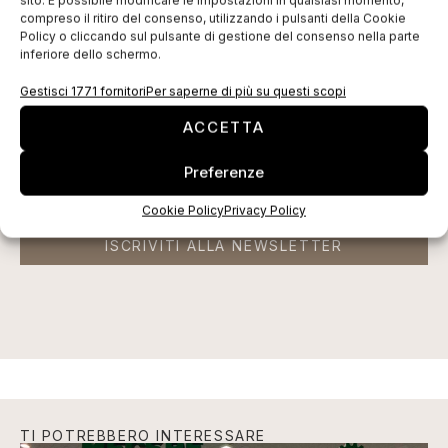
sito. È possibile modificare le impostazioni in qualsiasi momento,
EDICOLA WEB
compreso il ritiro del consenso, utilizzando i pulsanti della Cookie
Policy o cliccando sul pulsante di gestione del consenso nella parte
inferiore dello schermo.
Gestisci 1771 fornitori
Per saperne di più su questi scopi
ACCETTA
Preferenze
Cookie Policy
Privacy Policy
ISCRIVITI ALLA NEWSLETTER
TI POTREBBERO INTERESSARE