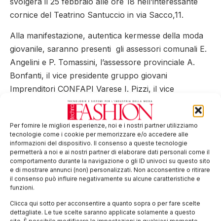
svolgerà il 25 febbraio alle ore 18 nell’interessante
cornice del Teatrino Santuccio in via Sacco,11.
Alla manifestazione, autentica kermesse della moda
giovanile, saranno presenti gli assessori comunali E.
Angelini e P. Tomassini, l’assessore provinciale A.
Bonfanti, il vice presidente gruppo giovani
Imprenditori CONFAPI Varese I. Pizzi, il vice
presidente della CCIAA M. Montonati, solo per citare
alcuni nomi del settore pubblico nonché diverse
Per fornire le migliori esperienze, noi e i nostri partner utilizziamo
professionalità del privato nel campo della moda e
tecnologie come i cookie per memorizzare e/o accedere alle
abbigliamento. La sfilata sarà seguita dalla cerimonia
informazioni del dispositivo. Il consenso a queste tecnologie
permetterà a noi e ai nostri partner di elaborare dati personali come il
di premiazione. (per ulteriori informazioni è possibile
comportamento durante la navigazione o gli ID univoci su questo sito
contattare l’Isis Newton Varese tel. + 39 0332 311596,
e di mostrare annunci (non) personalizzati. Non acconsentire o ritirare
il consenso può influire negativamente su alcune caratteristiche e
prof. Castelli).
funzioni.
Tag:
Itishirt
jeans
Santuccio
Varese
Clicca qui sotto per acconsentire a quanto sopra o per fare scelte
dettagliate. Le tue scelte saranno applicate solamente a questo