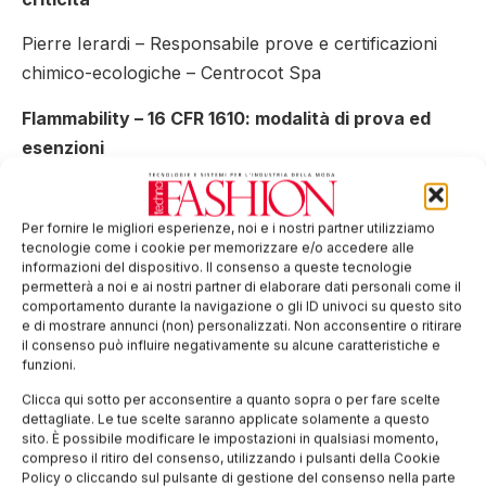
Pierre Ierardi – Responsabile prove e certificazioni
chimico-ecologiche – Centrocot Spa
Flammability – 16 CFR 1610: modalità di prova ed
esenzioni
Marta Lualdi – Responsabile Area Internazionale –
Centrocot Spa
Per fornire le migliori esperienze, noi e i nostri partner utilizziamo
tecnologie come i cookie per memorizzare e/o accedere alle
Abbigliamento bambino – la verifica di conformità
informazioni del dispositivo. Il consenso a queste tecnologie
permetterà a noi e ai nostri partner di elaborare dati personali come il
di corde, cordini e piccole parti negli USA
comportamento durante la navigazione o gli ID univoci su questo sito
e di mostrare annunci (non) personalizzati. Non acconsentire o ritirare
Gabriella Alberti Fusi – Direttore Tecnico – Centrocot
il consenso può influire negativamente su alcune caratteristiche e
funzioni.
Spa
Clicca qui sotto per acconsentire a quanto sopra o per fare scelte
17.30 Dibattito e conclusione lavori
dettagliate. Le tue scelte saranno applicate solamente a questo
sito. È possibile modificare le impostazioni in qualsiasi momento,
Seguirà Aperitivo – i tecnici saranno a disposizione
compreso il ritiro del consenso, utilizzando i pulsanti della Cookie
Policy o cliccando sul pulsante di gestione del consenso nella parte