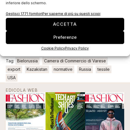
delle imprese per approfondimenti
inferiore dello schermo.
A seguito dell’incontro, i partecipanti interessati
Gestisci 1771 fornitori
Per saperne di più su questi scopi
potranno visitare i laboratori Centrocot.
ACCETTA
Per iscrizioni compilare la
scheda di
Preferenze
partecipazione
e inviarla a
marta.lualdi@centrocot.it
Cookie Policy
Privacy Policy
oppure via fax
0331.680056.
Tag:
Bielorussia
Camera di Commercio di Varese
export
Kazakistan
normative
Russia
tessile
USA
EDICOLA WEB