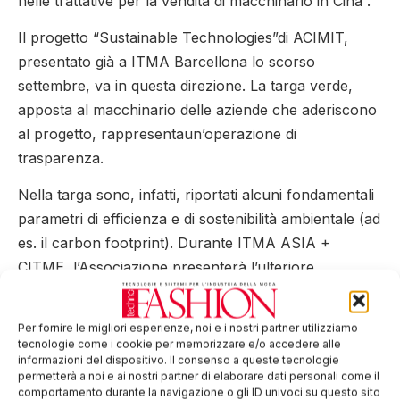
nelle trattative per la vendita di macchinario in Cina”.
Il progetto “Sustainable Technologies”di ACIMIT,
presentato già a ITMA Barcellona lo scorso
settembre, va in questa direzione. La targa verde,
apposta al macchinario delle aziende che aderiscono
al progetto, rappresentaun’operazione di
trasparenza.
Nella targa sono, infatti, riportati alcuni fondamentali
parametri di efficienza e di sostenibilità ambientale (ad
es. il carbon footprint). Durante ITMA ASIA +
CITME, l’Associazione presenterà l’ulteriore
avanzamento del progetto, vale a dire la
certificazione della targa verde.
Per fornire le migliori esperienze, noi e i nostri partner utilizziamo
tecnologie come i cookie per memorizzare e/o accedere alle
“In un momento in cui il tema della sostenibilità viene
informazioni del dispositivo. Il consenso a queste tecnologie
spesso usato per soli fini di marketing ACIMIT, con la
permetterà a noi e ai nostri partner di elaborare dati personali come il
comportamento durante la navigazione o gli ID univoci su questo sito