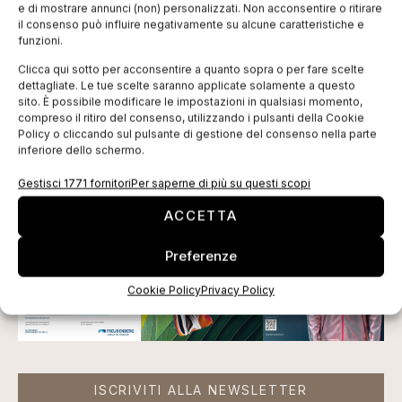
certificazione della sua targa verde, intende dare
e di mostrare annunci (non) personalizzati. Non acconsentire o ritirare
ancora maggiore sostanza ad un progetto a cui già
il consenso può influire negativamente su alcune caratteristiche e
funzioni.
oltre 30 aziende italiane hanno creduto, dando la loro
Clicca qui sotto per acconsentire a quanto sopra o per fare scelte
adesione”.
dettagliate. Le tue scelte saranno applicate solamente a questo
sito. È possibile modificare le impostazioni in qualsiasi momento,
Tag:
Acimit
green label
Itma Asia
Shanghai
compreso il ritiro del consenso, utilizzando i pulsanti della Cookie
Policy o cliccando sul pulsante di gestione del consenso nella parte
tessile
inferiore dello schermo.
EDICOLA WEB
Gestisci 1771 fornitori
Per saperne di più su questi scopi
ACCETTA
Preferenze
Cookie Policy
Privacy Policy
ISCRIVITI ALLA NEWSLETTER