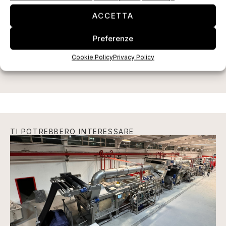
ACCETTA
ISCRIVITI ALLA NEWSLETTER
Preferenze
Cookie Policy
Privacy Policy
TI POTREBBERO INTERESSARE