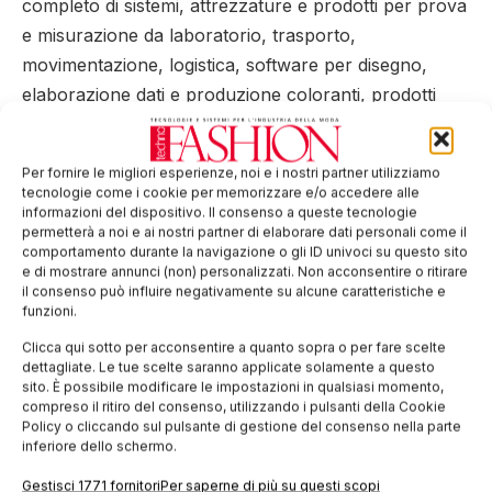
completo di sistemi, attrezzature e prodotti per prova
e misurazione da laboratorio, trasporto,
movimentazione, logistica, software per disegno,
elaborazione dati e produzione coloranti, prodotti
chimici, prodotti per il funzionamento delle macchine
e degli impianti, fibre naturali, fibre sintetiche, fibre
Per fornire le migliori esperienze, noi e i nostri partner utilizziamo
tecniche, filati naturali. Sono presenti inoltre servizi,
tecnologie come i cookie per memorizzare e/o accedere alle
editoria, istituti di ricerca.
informazioni del dispositivo. Il consenso a queste tecnologie
permetterà a noi e ai nostri partner di elaborare dati personali come il
comportamento durante la navigazione o gli ID univoci su questo sito
Tag:
Brescia
calzetteria
Fimast
tessile
e di mostrare annunci (non) personalizzati. Non acconsentire o ritirare
il consenso può influire negativamente su alcune caratteristiche e
EDICOLA WEB
funzioni.
Clicca qui sotto per acconsentire a quanto sopra o per fare scelte
dettagliate. Le tue scelte saranno applicate solamente a questo
sito. È possibile modificare le impostazioni in qualsiasi momento,
compreso il ritiro del consenso, utilizzando i pulsanti della Cookie
Policy o cliccando sul pulsante di gestione del consenso nella parte
inferiore dello schermo.
Gestisci 1771 fornitori
Per saperne di più su questi scopi