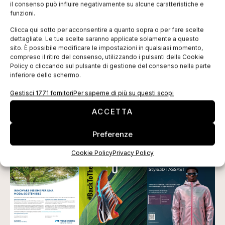
Dall’estero: l’industria
il consenso può influire negativamente su alcune caratteristiche e
funzioni.
della confezione
Clicca qui sotto per acconsentire a quanto sopra o per fare scelte
albanese
dettagliate. Le tue scelte saranno applicate solamente a questo
PLM: intervista a Fabio Canali
sito. È possibile modificare le impostazioni in qualsiasi momento,
compreso il ritiro del consenso, utilizzando i pulsanti della Cookie
GESTIONE
Policy o cliccando sul pulsante di gestione del consenso nella parte
Logistica: il sistema interportuale italiano
inferiore dello schermo.
Il corso online sulla sicurezza funzionale di Tecniche
Gestisci 1771 fornitori
Per saperne di più su questi scopi
Nuove
ACCETTA
EDICOLA WEB
Preferenze
Cookie Policy
Privacy Policy