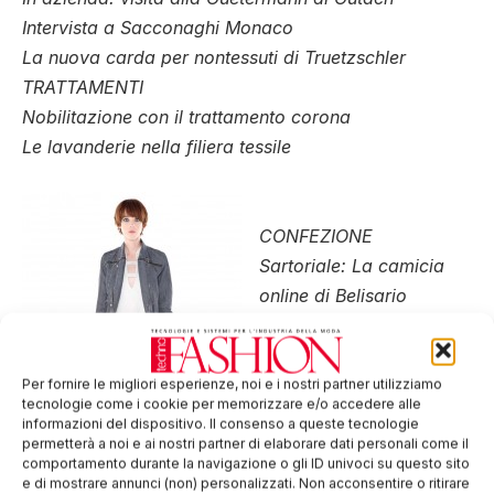
Intervista a Sacconaghi Monaco
La nuova carda per nontessuti di Truetzschler
TRATTAMENTI
Nobilitazione con il trattamento corona
Le lavanderie nella filiera tessile
CONFEZIONE
Sartoriale: La camicia
online di Belisario
Ufficio modelli: intervista
a Tiziana Musa
(GIR+A&F)
Per fornire le migliori esperienze, noi e i nostri partner utilizziamo
tecnologie come i cookie per memorizzare e/o accedere alle
Dal capo al modello: un
informazioni del dispositivo. Il consenso a queste tecnologie
giubbino di C’N’C’
permetterà a noi e ai nostri partner di elaborare dati personali come il
comportamento durante la navigazione o gli ID univoci su questo sito
Costume National
e di mostrare annunci (non) personalizzati. Non acconsentire o ritirare